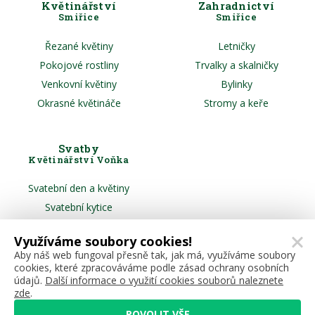
Květinářství
Zahradnictví
Smiřice
Smiřice
Řezané květiny
Letničky
Pokojové rostliny
Trvalky a skalničky
Venkovní květiny
Bylinky
Okrasné květináče
Stromy a keře
Svatby
Květinářství Voňka
Svatební den a květiny
Svatební kytice
Květiny pro svatebčany
Využíváme soubory cookies!
Slavobrána a aranže
Aby náš web fungoval přesně tak, jak má, využíváme soubory
cookies, které zpracováváme podle zásad ochrany osobních
údajů.
Další informace o využití cookies souborů naleznete
zde
.
POVOLIT VŠE