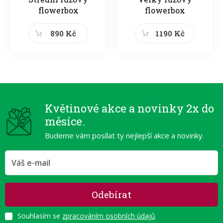
flowerbox
flowerbox
890 Kč
1190 Kč
Květinové akce a novinky 2x do
měsíce.
Budeme vám posílat ty nejlepší akce a novinky.
Odebírat
Souhlasím se
zpracováním osobních údajů