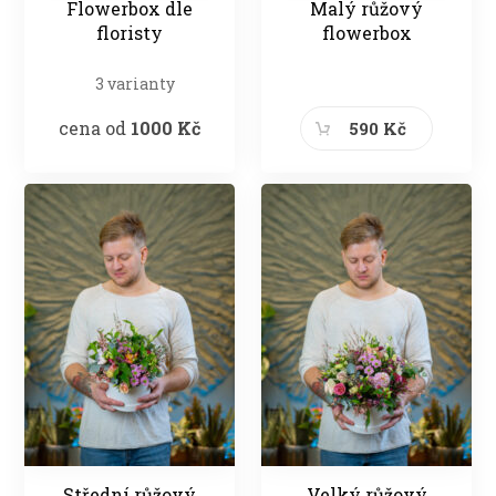
Flowerbox dle
Malý růžový
floristy
flowerbox
3 varianty
cena od
1000 Kč
590 Kč
Střední růžový
Velký růžový