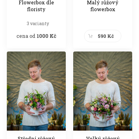
Flowerbox dle
Malý růžový
floristy
flowerbox
3 varianty
cena od
1000 Kč
590 Kč
Střední růžový
Velký růžový