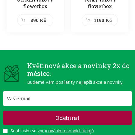
flowerbox
flowerbox
890 Kč
1190 Kč
Květinové akce a novinky 2x do
měsíce.
Budeme vám posílat ty nejlepší akce a novinky.
Odebírat
Souhlasím se
zpracováním osobních údajů