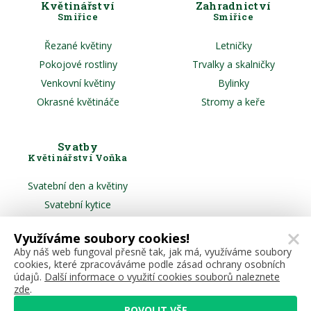
Květinářství
Zahradnictví
Smiřice
Smiřice
Řezané květiny
Letničky
Pokojové rostliny
Trvalky a skalničky
Venkovní květiny
Bylinky
Okrasné květináče
Stromy a keře
Svatby
Květinářství Voňka
Svatební den a květiny
Svatební kytice
Květiny pro svatebčany
Využíváme soubory cookies!
Slavobrána a aranže
Aby náš web fungoval přesně tak, jak má, využíváme soubory
cookies, které zpracováváme podle zásad ochrany osobních
údajů.
Další informace o využití cookies souborů naleznete
zde
.
POVOLIT VŠE