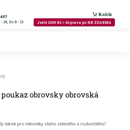
Košík
 457
- 18, So 8 - 13
Ještě 2000 Kč = doprava po HK ZDARMA
azy
 poukaz obrovsky obrovská
ý dárek pro milovníky všeho zeleného a rozkvetlého?