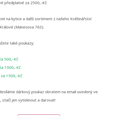
vé předplatné za 2500,-Kč.
nit na kytice a další sortiment z našeho Květinářství
Králové (Mánesova 763).
ůžete také poukazy:
za 500,-Kč
 za 1000,-Kč
t za 1500,-Kč
desíláme dárkový poukaz obratem na email uvedený ve
 stačí jen vytisknout a darovat!