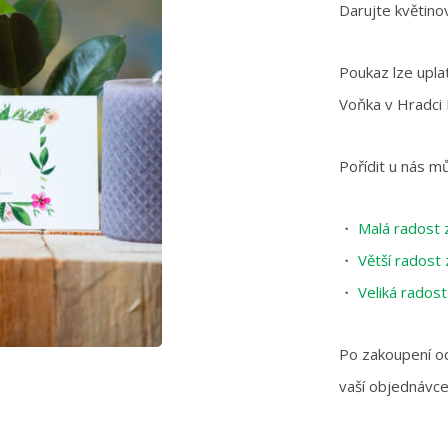
Darujte květino
Poukaz lze uplat
Voňka v Hradci 
Pořídit u nás m
・
Malá radost 
・
Větší radost
・
Veliká rados
Po zakoupení o
vaší objednávce,