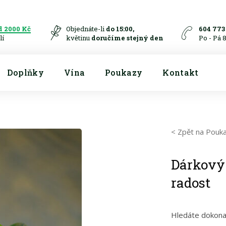
 2000 Kč
Objednáte-li
do 15:00,
604 773
lí
květinu
doručíme stejný den
Po - Pá 8 
Doplňky
Vína
Poukazy
Kontakt
< Zpět na Pouk
Dárkový
radost
Hledáte dokonal