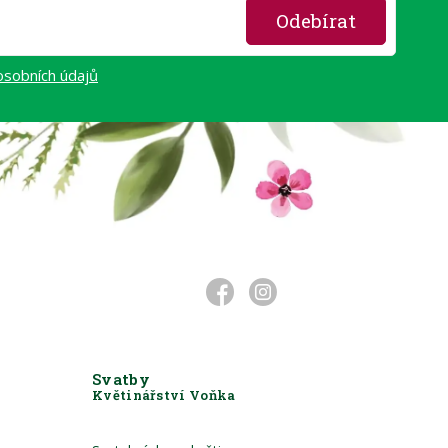
Odebírat
osobních údajů
Svatby
Květinářství Voňka