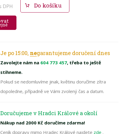
Do košíku
s DPH
ovat
ejně
Je po 15:00,
ne
garantujeme doručení dnes
Zavolejte nám na
604 773 457
, třeba to ještě
stihneme.
Pokud se nedomluvíme jinak, květinu doručíme zítra
dopoledne, případně ve Vámi zvolený čas a datum.
Doručujeme v Hradci Králové a okolí
Nákup nad 2000 Kč doručíme zdarma!
Ceník dopravy mimo Hradec Králové najdete
zde
.