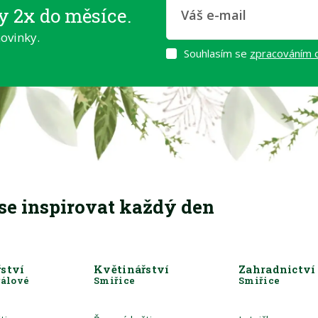
y 2x do měsíce.
ovinky.
Souhlasím se
zpracováním 
 se inspirovat každý den
ství
Květinářství
Zahradnictví
rálové
Smiřice
Smiřice