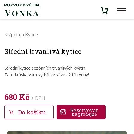
< Zpět na Kytice
Střední trvanlivá kytice
Střední kytice sezónních trvanlivých květin.
Tato kráska vám vydrží ve váze až tři týdny!
680 Kč
s DPH
Rezervovat
Do košíku
na prodejně