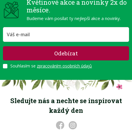
Květinové akce a novinky 2x do
měsíce.
Budeme vám posílat ty nejlepší akce a novinky.
Odebírat
Souhlasím se
zpracováním osobních údajů
Sledujte nás a nechte se inspirovat
každý den