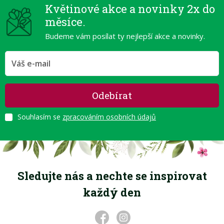
Květinové akce a novinky 2x do
měsíce.
Budeme vám posílat ty nejlepší akce a novinky.
Odebírat
Souhlasím se
zpracováním osobních údajů
Sledujte nás a nechte se inspirovat
každý den